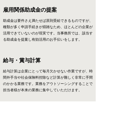
雇用関係助成金の提案
助成金は要件さえ満たせば原則受給できるものですが、
種類が多く申請手続きが煩雑なため、ほとんどの企業が
活用できていないのが現実です。当事務所では、該当す
る助成金を提案し有効活用のお手伝いをします。
給与・賞与計算
給与計算は企業にとって毎月欠かせない作業ですが、時
間外手当や社会保険料控除など計算が難しく非常に手間
のかかる業務です。業務をアウトソーシングすることで
担当者様が本来の業務に集中していただけます。
​ハローワークへの求人申込み代行
忙しくなってきたから、そろそろ求人を募集したい。け
ど、なかなか求人募集の内容を考える時間も、申込みに