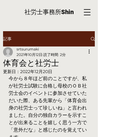
社労士事務所
Shin
記事
srtsurumaki
2021年10月12日
読了時間: 2分
体育会と社労士
更新日：
2022年12月20日
今から８年ほど前のことですが、私
が社労士試験に合格し母校のＯＢ社
労士会のイベントに参加させていた
だいた際、ある先輩から「体育会出
身の社労士って珍しいね」と言われ
ました。自分の独自カラーを示すこ
とが出来ることを嬉しく思う一方で
「意外だな」と感じたのを覚えてい