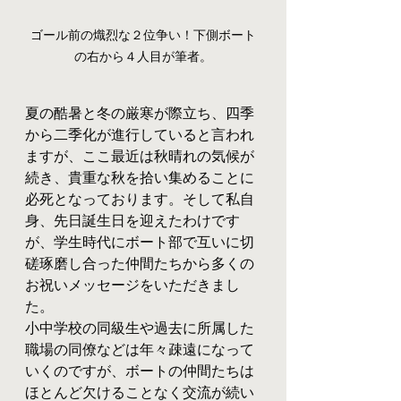
ゴール前の熾烈な２位争い！下側ボート
の右から４人目が筆者。
夏の酷暑と冬の厳寒が際立ち、四季
から二季化が進行していると言われ
ますが、ここ最近は秋晴れの気候が
続き、貴重な秋を拾い集めることに
必死となっております。そして私自
身、先日誕生日を迎えたわけです
が、学生時代にボート部で互いに切
磋琢磨し合った仲間たちから多くの
お祝いメッセージをいただきまし
た。
小中学校の同級生や過去に所属した
職場の同僚などは年々疎遠になって
いくのですが、ボートの仲間たちは
ほとんど欠けることなく交流が続い